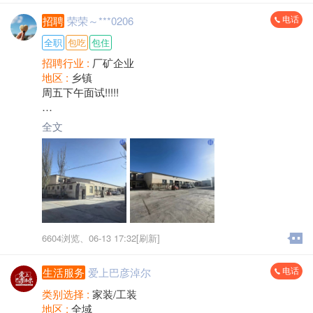
电话
招聘
荣荣～***0206
全职
包吃
包住
招聘行业 :
厂矿企业
地区 :
乡镇
周五下午面试!!!!!
【巴盟临河招聘】三一重工配件厂
全文
[太阳]管吃管住长白班岗位[太阳]
工作岗位：普工、叉车司机
工作内容：根据生产计划完成生产任务，配合设备生产
工作，没有重体力活
工作时间：8：00-20：00（中途休息一个半小时），上
六休一
薪资待遇：普工20元/小时 叉车司机22元/小时，免费住
6604浏览、
06-13 17:32[刷新]
宿，免费工作餐
电话
生活服务
爱上巴彦淖尔
地点:临河区武家圪旦
类别选择 :
家装/工装
地区 :
全域