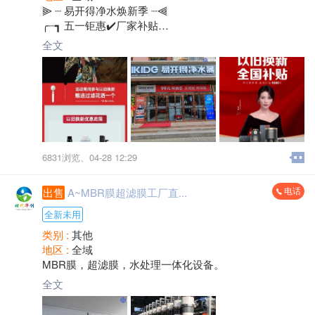
⫸ ┈ 易开得净水焕新季 ┈⫷
╭┈┓ 五一钜惠✔️厂家补贴
┆火┆火爆全国势不可挡
全文
┆爆┆活动期间最高补贴1000元
┗┈╯到身边专卖店即可参与[转圈]
6831浏览、
04-28 12:29
电话
出售
A~MBR膜超滤膜工厂直...
全新未用
类别 :
其他
地区 :
全域
MBR膜，超滤膜，水处理一体化设备。
全文