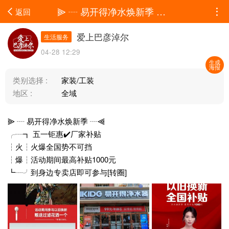
⫸ ┈ 易开得净水焕新季 ┈⫷╭┈┓ 五一钜惠✔️厂家补贴┆火┆火爆全国势不可挡┆...
返回
爱上巴彦淖尔
生活服务
04-28 12:29
生成
海报
类别选择 :
家装/工装
地区 :
全域
⫸ ┈ 易开得净水焕新季 ┈⫷
╭┈┓ 五一钜惠✔️厂家补贴
┆火┆火爆全国势不可挡
┆爆┆活动期间最高补贴1000元
┗┈╯到身边专卖店即可参与[转圈]