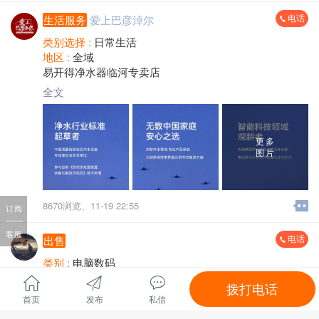
电话
生活服务
爱上巴彦淖尔
类别选择 :
日常生活
地区 :
全域
易开得净水器临河专卖店
全文
更多
图片
8670浏览、
11-19 22:55
订阅
客服
电话
出售
类别 :
电脑数码
地区 :
全域
拨打电话
出一台自用12代i5.RTX2060super主机+显示器一套。主
首页
发布
私信
机加装一块500g硬盘，显示器是144hz高刷电竞显示器。