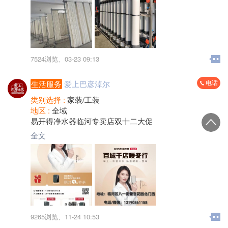
7524浏览、
03-23 09:13
电话
生活服务
爱上巴彦淖尔
类别选择 :
家装/工装
地区 :
全域
易开得净水器临河专卖店双十二大促
全文
9265浏览、
11-24 10:53