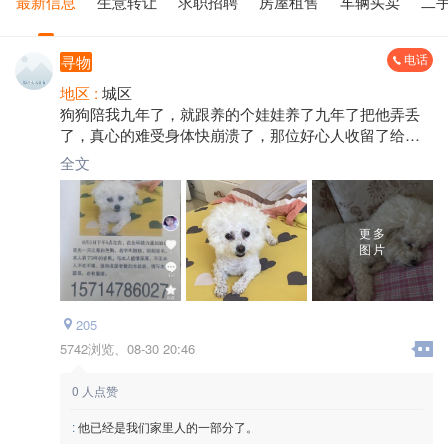
最新信息
生意转让
求职招聘
房屋租售
车辆买卖
二
电话
寻物
地区 :
城区
狗狗陪我九年了，就跟养的个娃娃养了九年了把他弄丢
了，真心的难受身体快崩溃了，那位好心人收留了给我
把狗狗还回来吧！必进九年老狗狗了。他陪不了我几年
全文
了。求求把狗狗还回来吧！
更多
图片
205
5742浏览、
08-30 20:46
0
人点赞
:
他已经是我们家里人的一部分了。