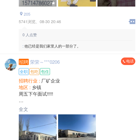
205
5741浏览、
08-30 20:46
0
人点赞
:
他已经是我们家里人的一部分了。
电话
招聘
荣荣～***0206
全职
包吃
包住
招聘行业 :
厂矿企业
地区 :
乡镇
周五下午面试!!!!!
【巴盟临河招聘】三一重工配件厂
全文
[太阳]管吃管住长白班岗位[太阳]
工作岗位：普工、叉车司机
工作内容：根据生产计划完成生产任务，配合设备生产
工作，没有重体力活