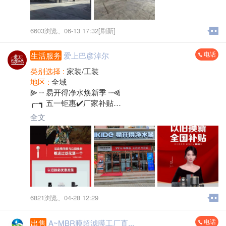
工作时间：8：00-20：00（中途休息一个半小时），上
六休一
薪资待遇：普工20元/小时 叉车司机22元/小时，免费住
6603浏览、
06-13 17:32[刷新]
宿，免费工作餐
电话
生活服务
爱上巴彦淖尔
地点:临河区武家圪旦
类别选择 :
家装/工装
地区 :
全域
⫸ ┈ 易开得净水焕新季 ┈⫷
╭┈┓ 五一钜惠✔️厂家补贴
┆火┆火爆全国势不可挡
全文
┆爆┆活动期间最高补贴1000元
┗┈╯到身边专卖店即可参与[转圈]
6821浏览、
04-28 12:29
电话
出售
A~MBR膜超滤膜工厂直...