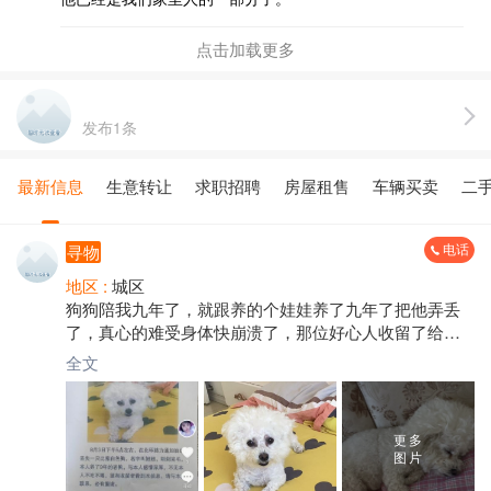
点击加载更多
发布1条
最新信息
生意转让
求职招聘
房屋租售
车辆买卖
二
电话
寻物
地区 :
城区
狗狗陪我九年了，就跟养的个娃娃养了九年了把他弄丢
了，真心的难受身体快崩溃了，那位好心人收留了给我
把狗狗还回来吧！必进九年老狗狗了。他陪不了我几年
全文
了。求求把狗狗还回来吧！
更多
图片