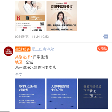
9264浏览、
11-24 10:53
电话
生活服务
爱上巴彦淖尔
类别选择 :
日常生活
地区 :
全域
易开得净水器临河专卖店
全文
更多
图片