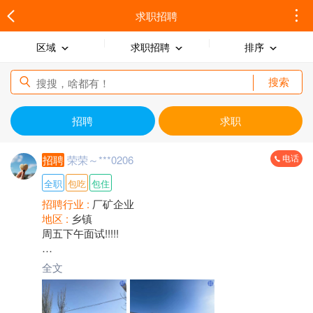
求职招聘
区域
求职招聘
排序
搜索
招聘
求职
电话
招聘
荣荣～***0206
全职
包吃
包住
招聘行业 :
厂矿企业
地区 :
乡镇
周五下午面试!!!!!
【巴盟临河招聘】三一重工配件厂
全文
[太阳]管吃管住长白班岗位[太阳]
工作岗位：普工、叉车司机