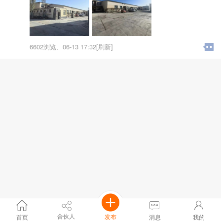
工作内容：根据生产计划完成生产任务，配合设备生产
工作，没有重体力活
工作时间：8：00-20：00（中途休息一个半小时），上
六休一
薪资待遇：普工20元/小时 叉车司机22元/小时，免费住
6602浏览、
06-13 17:32[刷新]
宿，免费工作餐
地点:临河区武家圪旦
合伙人
发布
首页
消息
我的